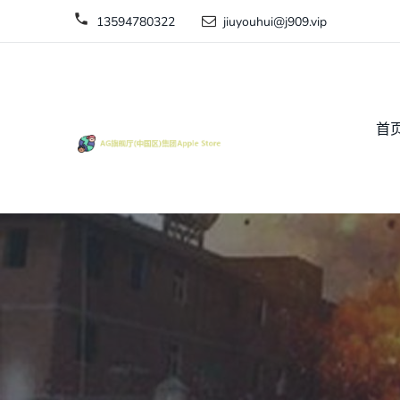
13594780322
jiuyouhui@j909.vip
首