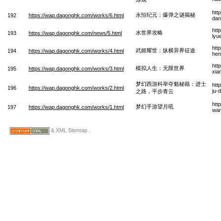
htt
永恒纪元：爆弹之谜揭秘
192
https://wap.dagonghk.com/works/6.html
dan
htt
水世界攻略
193
https://wap.dagonghk.com/news/5.html
lyu
htt
武姬耀世：纵横异界征途
194
https://wap.dagonghk.com/works/4.html
hen
htt
模拟人生：无限世界
195
https://wap.dagonghk.com/works/3.html
xia
梦幻西游科举夺魁秘籍：进士
htt
196
https://wap.dagonghk.com/works/2.html
ju-
之路，平步青云
htt
梦幻手游望月吼
197
https://wap.dagonghk.com/works/1.html
wan
& XML Sitemap .