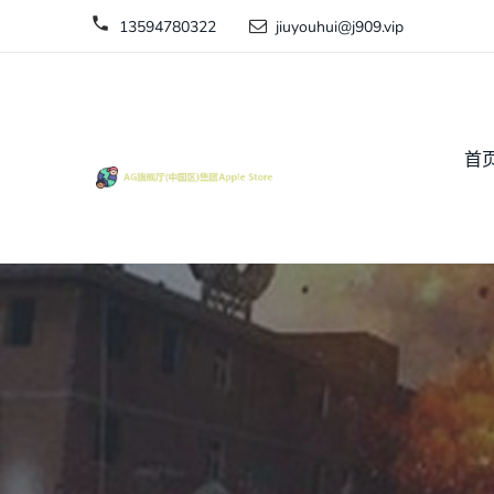
13594780322
jiuyouhui@j909.vip
首