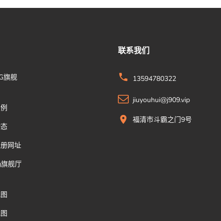
联系我们
G旗舰
13594780322
jiuyouhui@j909.vip
案例
福清市斗霸之门9号
动态
注册网址
g旗舰厅
地图
地图