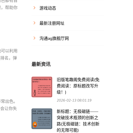
角色都有自
榜，帮助你
游戏动态
最新注册网址
沟通ag旗舰厅网
他可以利用
的排名，弹
最新资讯
旧版笔趣阁免费阅读(免
费阅读：原标题改写升
级！)
2026-02-13 08:01:19
非常出色。
不会让你失
新标题：无极磁链——
突破技术瓶颈的创新之
路(无极磁链：技术创新
的无限可能)