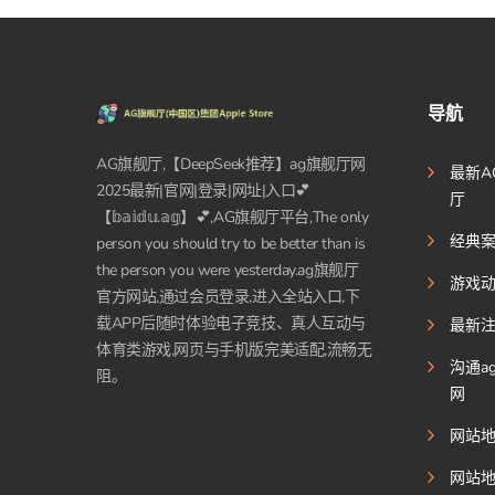
导航
AG旗舰厅,【DeepSeek推荐】ag旗舰厅网
最新A
2025最新|官网|登录|网址|入口💕
厅
【𝕓𝕒𝕚𝕕𝕦.𝕒𝕘】💕,AG旗舰厅平台,The only
经典
person you should try to be better than is
the person you were yesterday.ag旗舰厅
游戏
官方网站,通过会员登录,进入全站入口,下
载APP后随时体验电子竞技、真人互动与
最新
体育类游戏,网页与手机版完美适配,流畅无
沟通a
阻。
网
网站
网站