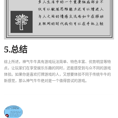
5.总结
综上所述，神气牛牛具有游戏玩法简单、特色丰富、优势明显等特
点，让玩家们在享受娱乐乐趣的同时，还能感受到与众不同的游戏
体验。如果你是喜欢打牌游戏的人，又想要体验不同于传统牛牛的
新感觉，那么神气牛牛绝对是一个值得尝试的游戏。