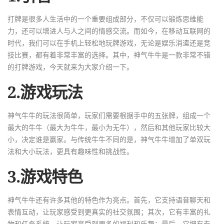
打牌是很多人生活中的一个重要组成部分，不仅可以锻炼思维能
力，还可以增进人与人之间的情感交流。而如今，在移动互联网的
时代，我们可以在手机上轻松地玩牌游戏，无论是娱乐消遣还是竞
技比赛，都有着非常丰富的选择。其中，神气牛牛是一款非常不错
的打牌游戏，今天就来为大家介绍一下。
2.游戏玩法
神气牛牛的玩法很简单，玩家们需要根据手中的五张牌，组成一个
最大的牛牛（最大为牛牛，最小为无牛），然后和其他玩家比较大
小，决定谁是赢家。与传统牛牛不同的是，神气牛牛增加了单双玩
法和大小玩法，更具有趣味性和挑战性。
3.游戏特色
神气牛牛还有许多其他的特色作为亮点。首先，它支持语音聊天和
表情互动，让玩家感受到更真实的社交氛围；其次，它有丰富的礼