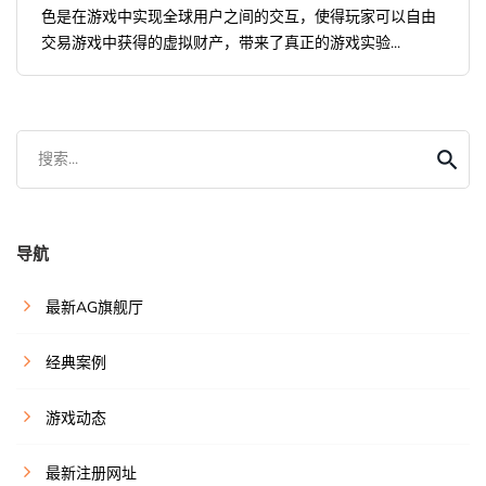
色是在游戏中实现全球用户之间的交互，使得玩家可以自由
交易游戏中获得的虚拟财产，带来了真正的游戏实验...
搜索...
导航
最新AG旗舰厅
经典案例
游戏动态
最新注册网址