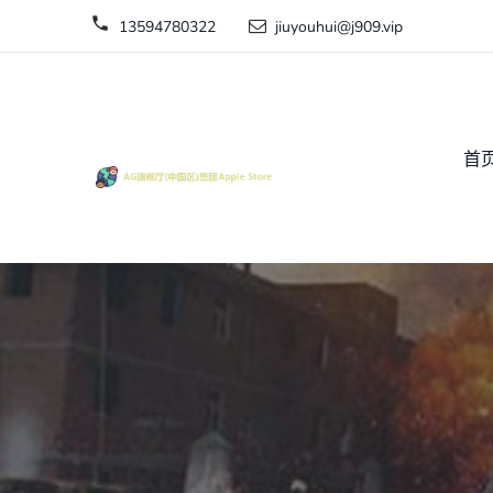
13594780322
jiuyouhui@j909.vip
首