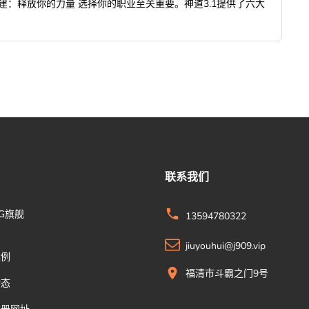
建：释放你的力量 选择你的职业至关重要。神道3.1提供了六大
联系我们
G旗舰
13594780322
jiuyouhui@j909.vip
案例
福清市斗霸之门9号
动态