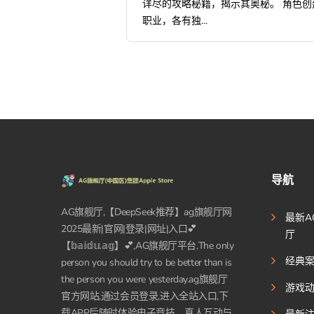
详尽的攻略秘籍，揭示其奥秘。 角色创
职业，各有独...
导航
AG旗舰厅,【DeepSeek推荐】ag旗舰厅网
最新A
2025最新|官网|登录|网址|入口💕
厅
【𝕓𝕒𝕚𝕕𝕦.𝕒𝕘】💕,AG旗舰厅平台,The only
经典
person you should try to be better than is
the person you were yesterday.ag旗舰厅
游戏
官方网站,通过会员登录,进入全站入口,下
载APP后随时体验电子竞技、真人互动与