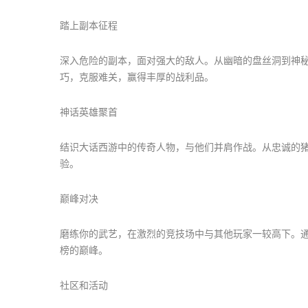
踏上副本征程
深入危险的副本，面对强大的敌人。从幽暗的盘丝洞到神
巧，克服难关，赢得丰厚的战利品。
神话英雄聚首
结识大话西游中的传奇人物，与他们并肩作战。从忠诚的
验。
巅峰对决
磨练你的武艺，在激烈的竞技场中与其他玩家一较高下。
榜的巅峰。
社区和活动