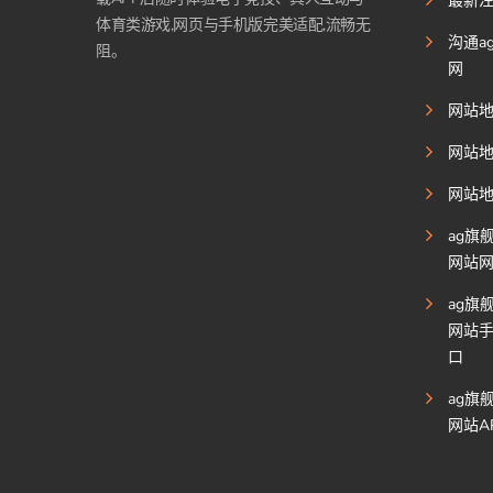
最新
体育类游戏,网页与手机版完美适配,流畅无
沟通a
阻。
网
网站
网站
网站
ag旗
网站
ag旗
网站
口
ag旗
网站A