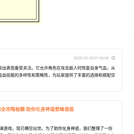
2025-05-29 07:40:56
突出表现备受关注。它允许角色在攻击敌人时恢复自身气血，从
吸血技能的多样性和策略性，为玩家提供了丰富的选择和搭配空
.1完全攻略秘籍 助你化身神道登峰造极
扮演游戏，现已横空出世。为了助你化身神道，我们整理了一份