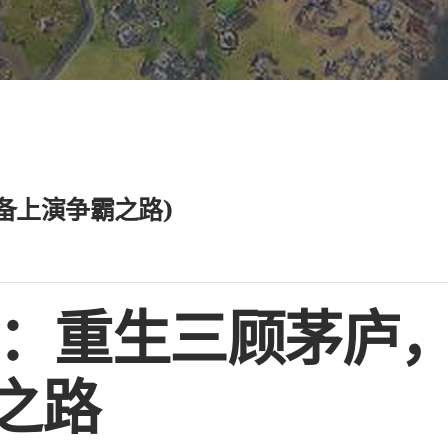
备上演争霸之路)
备：重生三顾茅庐
之路