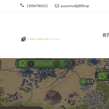
13594780322
jiuyouhui@j909.vip
首