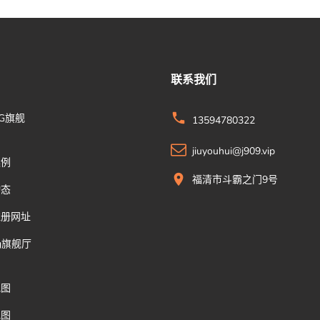
联系我们
G旗舰
13594780322
jiuyouhui@j909.vip
案例
福清市斗霸之门9号
动态
注册网址
g旗舰厅
地图
地图