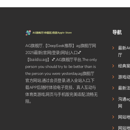
导航
AG旗舰厅,【DeepSeek推荐】ag旗舰厅网
最新A
2025最新|官网|登录|网址|入口💕
厅
【𝕓𝕒𝕚𝕕𝕦.𝕒𝕘】💕,AG旗舰厅平台,The only
经典
person you should try to be better than is
the person you were yesterday.ag旗舰厅
游戏
官方网站,通过会员登录,进入全站入口,下
载APP后随时体验电子竞技、真人互动与
最新
体育类游戏,网页与手机版完美适配,流畅无
沟通a
阻。
网
网站
网站