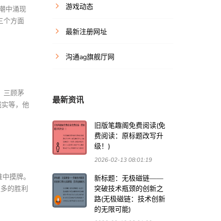
游戏动态
潮中涌现
三个方面
最新注册网址
沟通ag旗舰厅网
，三顾茅
最新资讯
诚实等，他
旧版笔趣阁免费阅读(免
费阅读：原标题改写升
级！)
2026-02-13 08:01:19
堆中摸牌。
新标题：无极磁链——
更多的胜利
突破技术瓶颈的创新之
路(无极磁链：技术创新
的无限可能)