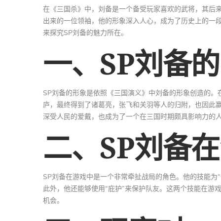
在《三国杀》中，刘备是一个备受玩家喜欢的武将，其后来
出来的一位领袖，他的形象深入人心，成为了历史上的一段
来探究SP刘备的魅力所在。
一、SP刘备
SP刘备的形象是依照《三国演义》中刘备的形象创造的。
庐，最终得到了诸葛亮，张飞和关羽等人的归附，也因此
深受人民的爱戴，也成为了一个在三国时期颇具影响力的
二、SP刘备
SP刘备在游戏中是一个非常牵扯战局的角色。他的技能为
此外，他还能够使用“庇护”来保护队友。这两个技能在游
机会。