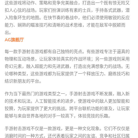
这些游戏将动作、策略和竞争完美融合，打造出一个既有惊无险又
扣人心弦的战场。玩家们扮演训练有素的士兵，手持各式武器，潜
入险象环生的地图。在快节奏的巷战中，他们必须使用敏锐的反应
能力、娴熟的瞄准技巧和清晰的战术思维，才能在敌军中脱颖而
出。
AG旗舰厅
每一款手游射击游戏都有自己独特的亮点。有些游戏专注于逼真的
物理和互动场景，让玩家体验真实的作战环境；另一些游戏则采用
奇幻元素，融入超能力和先进武器，打造出充满想象力的战场。无
论哪种类型，这些游戏都为玩家提供了一个释放压力、磨练技巧和
结识新朋友的平台。
作为当下最热门的游戏类型之一，手游射击游戏不断发展，融入新
的技术和玩法。人工智能技术的进步，使游戏中的敌人更加智能和
狡猾，为玩家提供了更大的挑战。跨平台联机功能的普及，让玩家
能够与来自世界各地的对手一较高下，体验竞技的乐趣。
手游射击游戏不仅是一款游戏，更是一种文化现象。它们不仅仅是
消磨时间的一种方式，还代表着玩家之间的友谊、竞争和社区归属