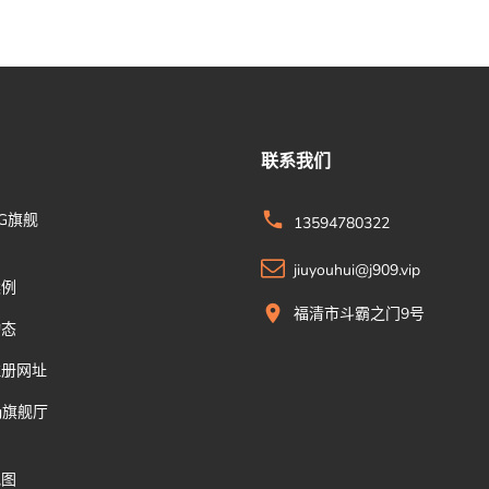
联系我们
G旗舰
13594780322
jiuyouhui@j909.vip
案例
福清市斗霸之门9号
动态
注册网址
g旗舰厅
地图