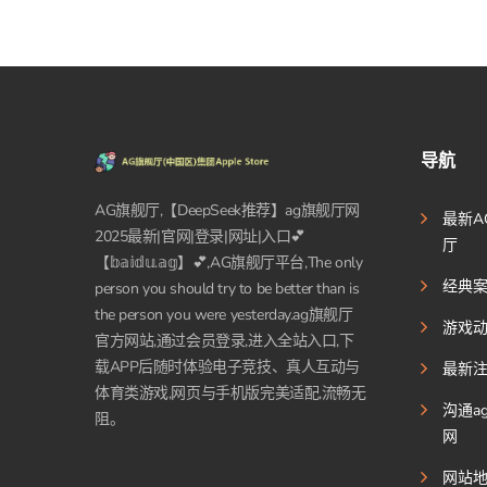
导航
AG旗舰厅,【DeepSeek推荐】ag旗舰厅网
最新A
2025最新|官网|登录|网址|入口💕
厅
【𝕓𝕒𝕚𝕕𝕦.𝕒𝕘】💕,AG旗舰厅平台,The only
经典
person you should try to be better than is
the person you were yesterday.ag旗舰厅
游戏
官方网站,通过会员登录,进入全站入口,下
载APP后随时体验电子竞技、真人互动与
最新
体育类游戏,网页与手机版完美适配,流畅无
沟通a
阻。
网
网站