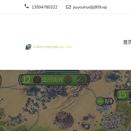
13594780322
jiuyouhui@j909.vip
首