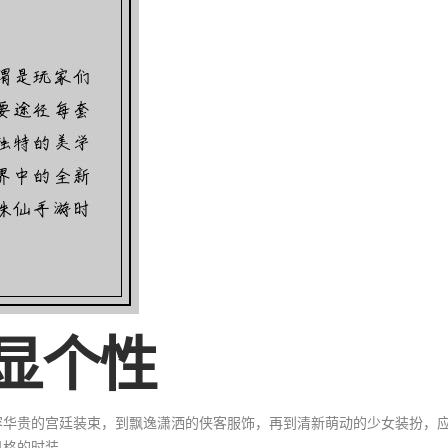
显个性
容华贵的宫廷装束，到飘逸潇洒的侠客服饰，再到清新萌动的少女装扮，
风格的时装。